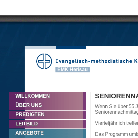
EMK Herisau
SENIORENN
WILLKOMMEN
ÜBER UNS
Wenn Sie über 55 Ja
Seniorennachmittag
PREDIGTEN
Vierteljährlich tre
LEITBILD
ANGEBOTE
Das Programm umfas