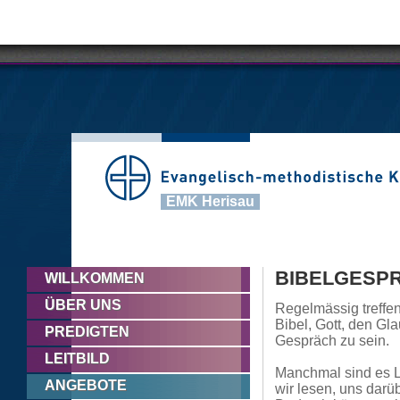
EMK Herisau
BIBELGESP
WILLKOMMEN
ÜBER UNS
Regelmässig treffen
Bibel, Gott, den G
PREDIGTEN
Gespräch zu sein.
LEITBILD
Manchmal sind es L
ANGEBOTE
wir lesen, uns da