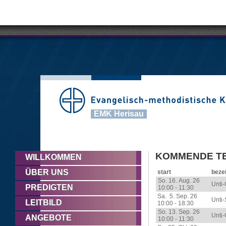
EMK Herisau
KOMMENDE TE
WILLKOMMEN
ÜBER UNS
start
beze
So. 16. Aug. 26
Unti-
PREDIGTEN
10:00 - 11:30
Sa. 5. Sep. 26
Unti
LEITBILD
10:00 - 18:30
So. 13. Sep. 26
Unti-
ANGEBOTE
10:00 - 11:30