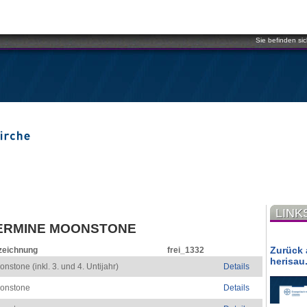
Sie befinden sic
LINK
ERMINE MOONSTONE
Zurück 
zeichnung
frei_1332
herisau
nstone (inkl. 3. und 4. Untijahr)
Details
onstone
Details