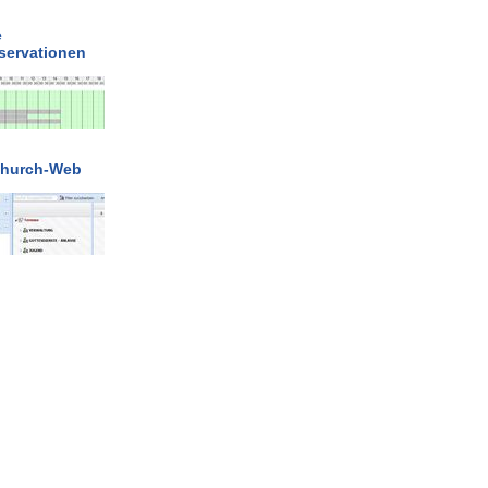
e
servationen
Church-Web