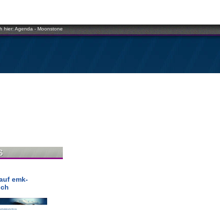
h hier:
Agenda
-
Moonstone
S
auf emk-
.ch