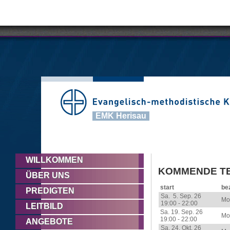
EMK Herisau
WILLKOMMEN
KOMMENDE T
ÜBER UNS
start
be
PREDIGTEN
Sa. 5. Sep. 26
Moo
19:00 - 22:00
LEITBILD
Sa. 19. Sep. 26
Mo
19:00 - 22:00
ANGEBOTE
Sa. 24. Okt. 26