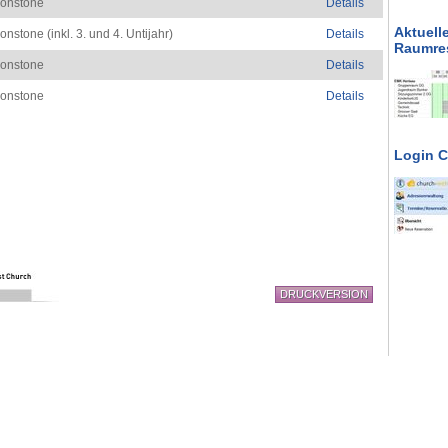
onstone
Details
Aktuell
nstone (inkl. 3. und 4. Untijahr)
Details
Raumre
onstone
Details
onstone
Details
Login 
DRUCKVERSION