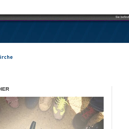
Sie befind
HER