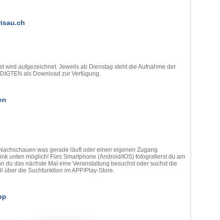
isau.ch
st wird aufgezeichnet. Jeweils ab Dienstag steht die Aufnahme der
REDIGTEN als Download zur Verfügung.
en
Nachschauen was gerade läuft oder einen eigenen Zugang
ink unten möglich! Fürs Smartphone (Android/IOS) fotografierst du am
du das nächste Mal eine Veranstaltung besuchst oder suchst die
über die Suchfunktion im APP/Play-Store.
pp